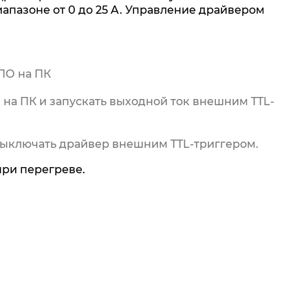
апазоне от 0 до 25 A. Управление драйвером
ПО на ПК
на ПК и запускать выходной ток внешним TTL-
выключать драйвер внешним TTL-триггером.
при перегреве.