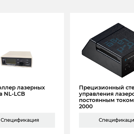
оллер лазерных
Прецизионный ст
в NL-LCB
управления лазер
постоянным током
2000
Спецификация
Спецификац