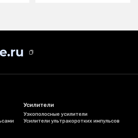
e.ru
Усилители
Узкополосные усилители
ьсами
Усилители ультракоротких импульсов