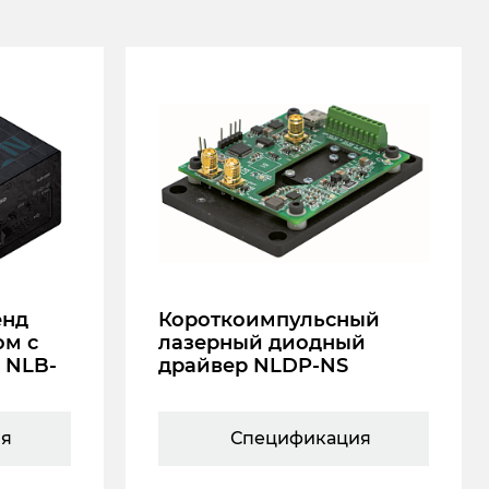
енд
Короткоимпульсный
ом с
лазерный диодный
 NLB-
драйвер NLDP-NS
ия
Спецификация