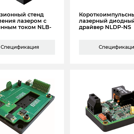
зионный стенд
Короткоимпульсн
ления лазером с
лазерный диодны
янным током NLB-
драйвер NLDP-NS
Спецификация
Спецификац