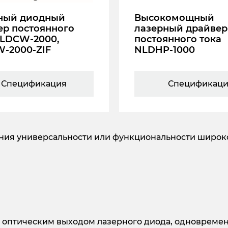
ный диодный
Высокомощный
ер постоянного
лазерный драйвер
NLDCW-2000,
постоянного тока
-2000-ZIF
NLDHP-1000
Спецификация
Спецификац
я универсальности или функциональности широког
оптическим выходом лазерного диода, одновременн