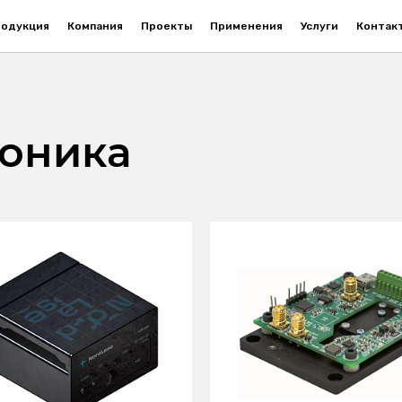
одукция
Компания
Проекты
Применения
Услуги
Контак
роника