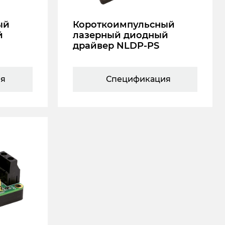
ый
Короткоимпульсный
й
лазерный диодный
драйвер NLDP-PS
ия
Спецификация